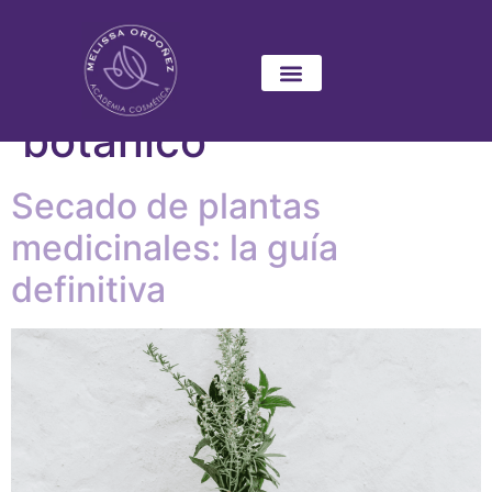
Categoría:
Espacio
botánico
Secado de plantas
medicinales: la guía
definitiva