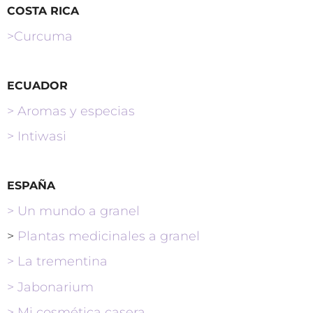
COSTA RICA
>Curcuma
ECUADOR
> Aromas y especias
> Intiwasi
ESPAÑA
> Un mundo a granel
>
Plantas medicinales a granel
> La trementina
>
Jabonarium
>
Mi cosmética casera