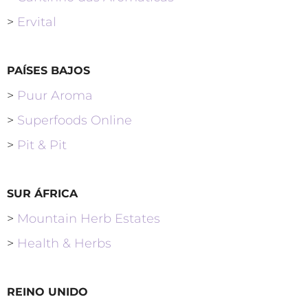
>
Ervital
PAÍSES BAJOS
>
Puur Aroma
>
Superfoods Online
>
Pit & Pit
SUR ÁFRICA
>
Mountain Herb Estates
>
Health & Herbs
REINO UNIDO